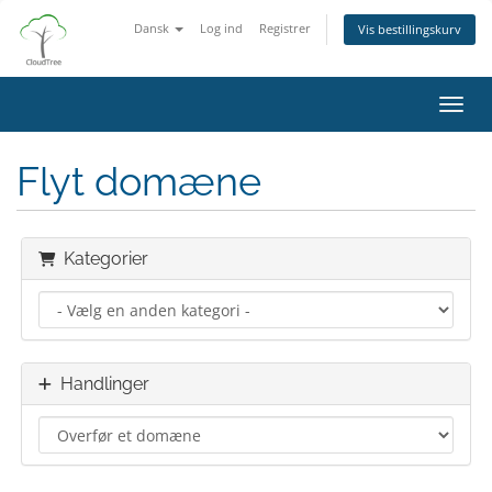
Dansk
Log ind
Registrer
Vis bestillingskurv
Skift
Flyt domæne
Kategorier
Handlinger