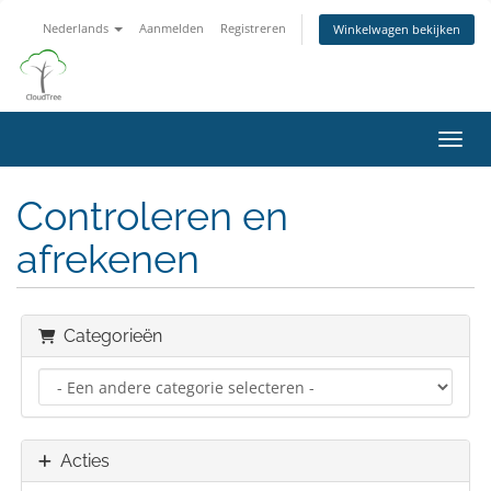
Nederlands
Aanmelden
Registreren
Winkelwagen bekijken
Navig
Controleren en
afrekenen
Categorieën
Acties