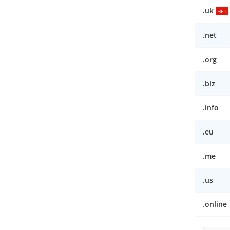
.uk
HET
.net
.org
.biz
.info
.eu
.me
.us
.online