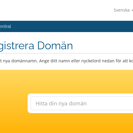
Svenska
entral
gistrera Domän
itt nya domännamn. Ange ditt namn eller nyckelord nedan för att kon