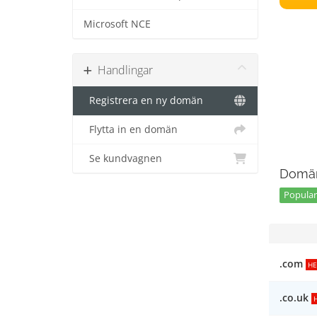
Microsoft NCE
Handlingar
Registrera en ny domän
Flytta in en domän
Se kundvagnen
Domän
Popular
.com
HE
.co.uk