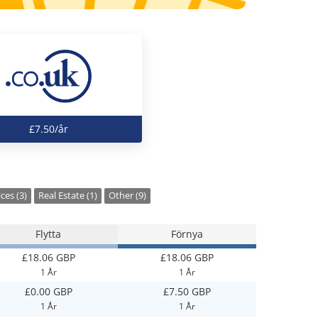
£7.50/år
ces (3)
Real Estate (1)
Other (9)
Flytta
Förnya
£18.06 GBP
£18.06 GBP
1 År
1 År
£0.00 GBP
£7.50 GBP
1 År
1 År