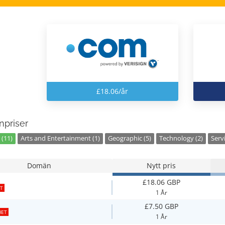
£18.06/år
priser
 (11)
Arts and Entertainment (1)
Geographic (5)
Technology (2)
Servi
Domän
Nytt pris
£18.06 GBP
T
1 År
£7.50 GBP
HET
1 År